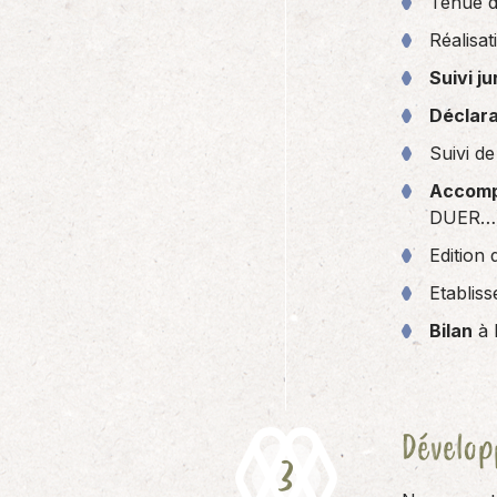
Tenue d
Réalisa
Suivi ju
Déclara
Suivi d
Accomp
DUER…)
Edition
Etablis
Bilan
à 
Développ