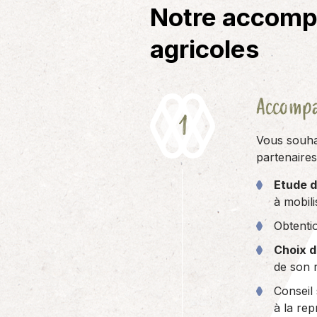
Notre accomp
agricoles
Accompa
Vous souh
partenaires
Etude d
à mobili
Obtentio
Choix d
de son r
Conseil
à la rep