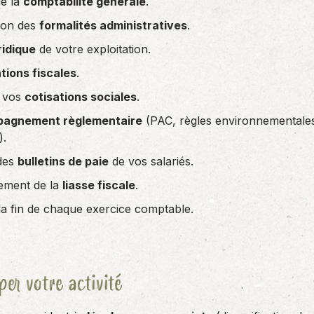
e la
comptabilité générale
.
tion des
formalités administratives
.
ridique
de votre exploitation.
tions fiscales
.
e vos
cotisations sociales
.
agnement règlementaire
(PAC, règles environnementales
.
 des
bulletins de paie
de vos salariés.
sement de la
liasse fiscale
.
la fin de chaque exercice comptable.
er votre activité