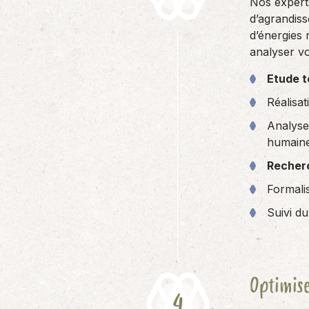
Nos expert
d’agrandiss
d’énergies
analyser vo
Etude t
Réalisa
Analyse
humain
Recher
Formalis
Suivi du
Optimise