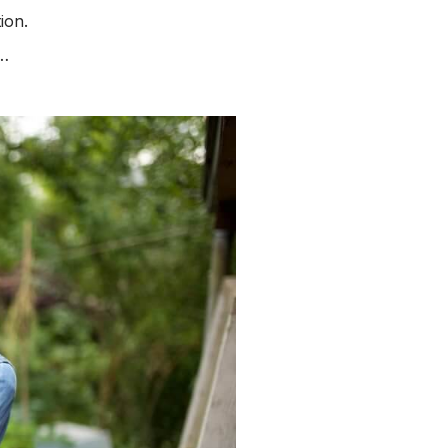
tion.
s…