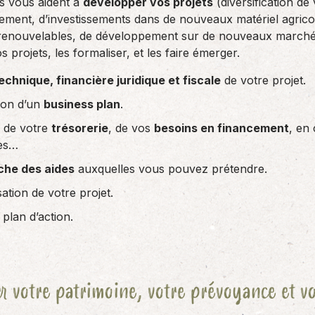
s vous aident à
développer vos projets
(diversification de 
ement, d’investissements dans de nouveaux matériel agrico
 renouvelables, de développement sur de nouveaux marchés
s projets, les formaliser, et les faire émerger.
echnique, financière juridique et fiscale
de votre projet.
tion d’un
business plan
.
 de votre
trésorerie
, de vos
besoins en financement
, en
es…
che des aides
auxquelles vous pouvez prétendre.
ation de votre projet.
 plan d’action.
r votre patrimoine, votre prévoyance et vo