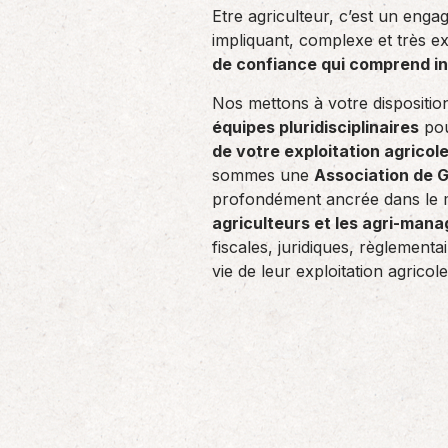
d’employeurs, une coopérative, une…
Etre agriculteur, c’est un enga
impliquant, complexe et très 
Accompagnement
de confiance qui comprend i
réglementaire
Nos mettons à votre disposition
Chaque année, la Politique Agricole
équipes pluridisciplinaires
pou
Commune (PAC) évolue, ainsi que les
de votre exploitation agricol
règlementations concernant…
sommes une
Association de G
profondément ancrée dans le 
agriculteurs et les agri-mana
fiscales, juridiques, règlement
vie de leur exploitation agricole